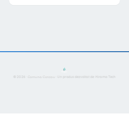
© 2026 ·
Comuna Catcau
·
Un produs dezvoltat de Hirama Tech