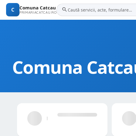
Comuna Catcau
C
PRIMARIACATCAU.RO
Comuna Catca