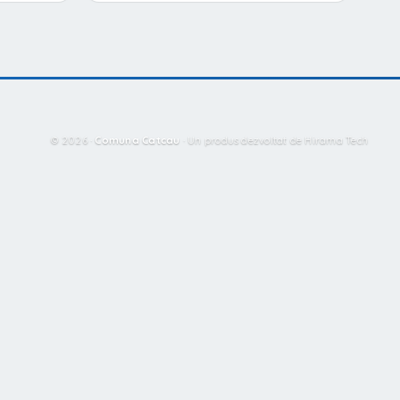
© 2026 ·
Comuna Catcau
·
Un produs dezvoltat de Hirama Tech